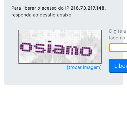
Para liberar o acesso
do IP
216.73.217.148
,
responda ao desafio abaixo.
Digite 
lado no
[trocar imagem]